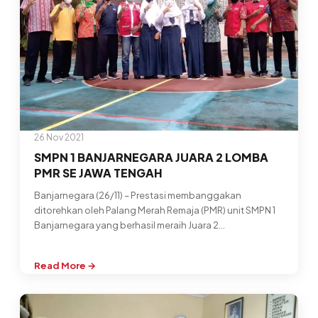
VAKSINATOR
26 Nov 2021
SMPN 1 BANJARNEGARA JUARA 2 LOMBA
PMR SE JAWA TENGAH
Banjarnegara (26/11) – Prestasi membanggakan
ditorehkan oleh Palang Merah Remaja (PMR) unit SMPN 1
Banjarnegara yang berhasil meraih Juara 2…
Read More →
:
SMPN
1
BANJARNEGARA