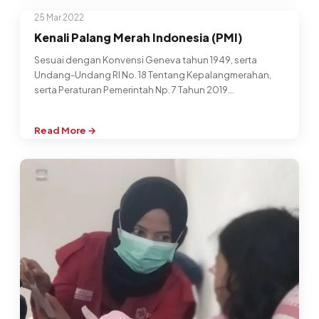
Optimalisasi
25 Mar 2022
Kinerja
Roda
Kenali Palang Merah Indonesia (PMI)
Organisasi,
Sesuai dengan Konvensi Geneva tahun 1949, serta
Ini
Undang-Undang RI No. 18 Tentang Kepalangmerahan,
yang
serta Peraturan Pemerintah Np. 7 Tahun 2019…
Dilakukan
PMI
Banjarnegara
Read More →
:
Kenali
Palang
Merah
Indonesia
(PMI)