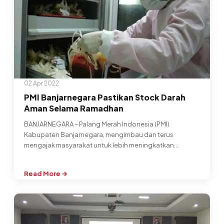
02 Apr 2022
PMI Banjarnegara Pastikan Stock Darah
Aman Selama Ramadhan
BANJARNEGARA – Palang Merah Indonesia (PMI)
Kabupaten Banjarnegara, mengimbau dan terus
mengajak masyarakat untuk lebih meningkatkan
kepedulian kepada sesame dengan…
Read More →
:
PMI
Banjarnegara
Pastikan
Stock