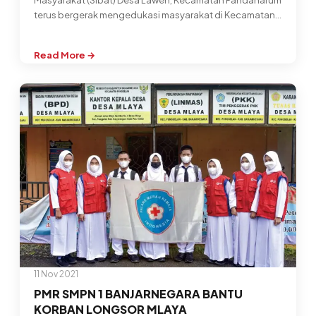
Masyarakat (Sibat) Desa Lawen, Kecamatan Pandanarum
terus bergerak mengedukasi masyarakat di Kecamatan
Pandanarum…
Read More →
:
TIM
SIBAT
LAWEN
GENJOT
PERCEPATAN
VAKSINASI
11 Nov 2021
PMR SMPN 1 BANJARNEGARA BANTU
KORBAN LONGSOR MLAYA