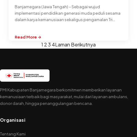
Banjarnegara (Jawa Tengah) – Sebagai wujud
implementasi pendidikan generasi muda peduli sesama
dalam karya kemanusiaan sekaligus pengamalan Tri
Bhakti PMR…
Read More →
:
1
2
3
4
Laman Berikutnya
PMR
SMPN
1
BANJARNEGARA
BANTU
KORBAN
LONGSOR
PMI Kabupaten Banjarnegara berkomitmen memberikan layanan
MLAYA
kemanusiaan terbaik bagi masyarakat, mulai dari layanan ambulans,
donor darah, hingga penanggulangan bencana.
Organisasi
Tentang Kami