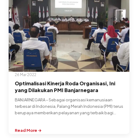
Darah
Aman
Selama
Ramadhan
26 Mar 2022
Optimalisasi Kinerja Roda Organisasi, Ini
yang Dilakukan PMI Banjarnegara
BANJARNEGARA – Sebagai organisasi kemanusiaan
terbesar di Indonesia, Palang Merah Indonesia (PMI) terus
berupaya memberikan pelayanan yang terbaik bagi
masyarakat…
Read More →
: