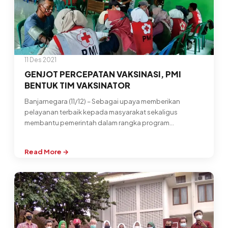
PEDULI
SEMERU
11 Des 2021
GENJOT PERCEPATAN VAKSINASI, PMI
BENTUK TIM VAKSINATOR
Banjarnegara (11/12) – Sebagai upaya memberikan
pelayanan terbaik kepada masyarakat sekaligus
membantu pemerintah dalam rangka program
percepatan vaksinasi di Kabupaten…
Read More →
:
GENJOT
PERCEPATAN
VAKSINASI,
PMI
BENTUK
TIM