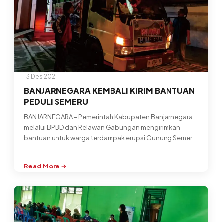
SUDAH
MEMBAIK
13 Des 2021
BANJARNEGARA KEMBALI KIRIM BANTUAN
PEDULI SEMERU
BANJARNEGARA – Pemerintah Kabupaten Banjarnegara
melalui BPBD dan Relawan Gabungan mengirimkan
bantuan untuk warga terdampak erupsi Gunung Semeru,
Kabupaten Lumajang,…
Read More →
:
BANJARNEGARA
KEMBALI
KIRIM
BANTUAN