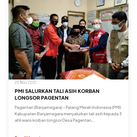
JUARA
2
LOMBA
PMR
SE
JAWA
TENGAH
25 Nov 2021
PMI SALURKAN TALI ASIH KORBAN
LONGSOR PAGENTAN
Pagentan (Banjarnegara) – Palang Merah Indonesia (PMI)
Kabupaten Banjarnegara menyalurkan tali asih kepada 3
ahli waris korban longsor Desa Pagentan,…