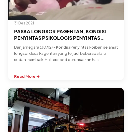
31 Des 2021
PASKA LONGSOR PAGENTAN, KONDISI
PENYINTAS PSIKOLOGIS PENYINTAS
SELAMAT SUDAH MEMBAIK
Banjarnegara (30/12) – Kondisi Penyintas korban selamat
longsor desa Pagentan yang terjadi beberapa lalu
sudah membaik. Hal tersebut berdasarkan hasil…
Read More →
:
PASKA
LONGSOR
PAGENTAN,
KONDISI
PENYINTAS
PSIKOLOGIS
PENYINTAS
SELAMAT