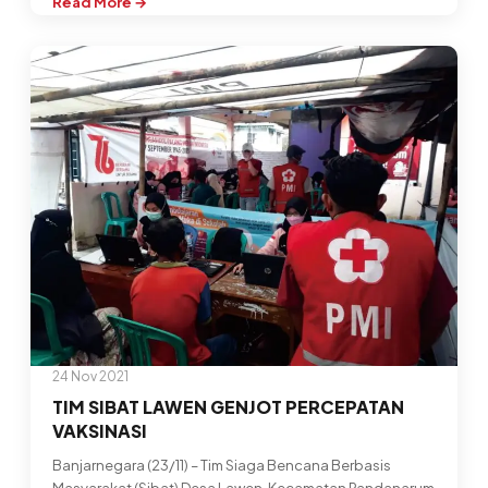
Read More →
:
PMI
SALURKAN
TALI
ASIH
KORBAN
LONGSOR
PAGENTAN
24 Nov 2021
TIM SIBAT LAWEN GENJOT PERCEPATAN
VAKSINASI
Banjarnegara (23/11) – Tim Siaga Bencana Berbasis