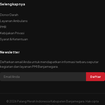
Selengkapnya
Donor Darah
Layanan Ambulans
PMR
Kebijakan Privasi
Syarat & Ketentuan
Newsletter
Daftarkan email Anda untuk mendapatkan informasi terbaru seputar
kegiatan dan layanan PMI Banjarnegara.
Daftar
©
2026 Palang Merah Indonesia Kabupaten Banjarnegara. Hak cipta