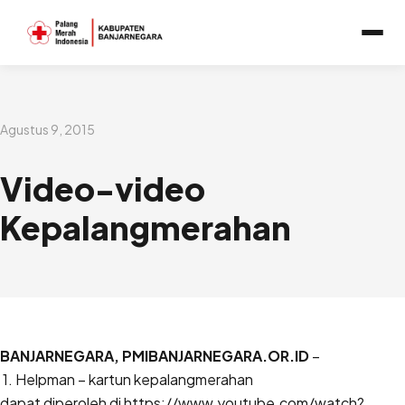
Lewati
ke
konten
Agustus 9, 2015
Video-video
Kepalangmerahan
BANJAR
NEGARA
,
PMI
BANJAR
NEGARA
.
OR
.
ID
–
1. Helpman – kartun kepalangmerahan
dapat diperoleh di
https://www.youtube.com/watch?