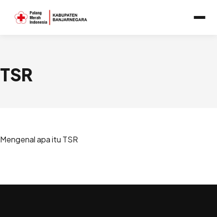
Lewati
ke
konten
TSR
Mengenal apa itu TSR