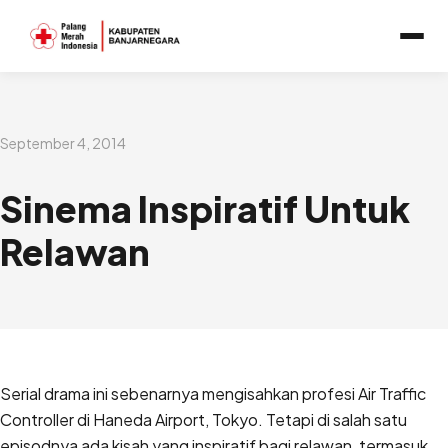
Lewati
ke
konten
September 4, 2014
Sinema Inspiratif Untuk
Relawan
Serial drama ini sebenarnya mengisahkan profesi Air Traffic
Controller di Haneda Airport, Tokyo. Tetapi di salah satu
episodnya ada kisah yang inspiratif bagi relawan, termasuk