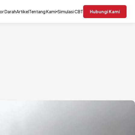
or Darah
Artikel
Tentang Kami
Simulasi CBT
Hubungi Kami
▾