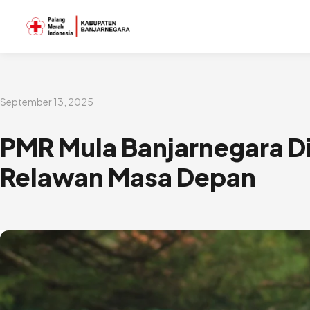
Lewati
ke
konten
September 13, 2025
PMR Mula Banjarnegara D
Relawan Masa Depan