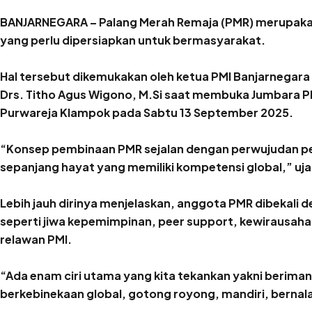
BANJARNEGARA – Palang Merah Remaja (PMR) merupakan
yang perlu dipersiapkan untuk bermasyarakat.
Hal tersebut dikemukakan oleh ketua PMI Banjarnegara d
Drs. Titho Agus Wigono, M.Si saat membuka Jumbara PM
Purwareja Klampok pada Sabtu 13 September 2025.
“Konsep pembinaan PMR sejalan dengan perwujudan pela
sepanjang hayat yang memiliki kompetensi global,” uja
Lebih jauh dirinya menjelaskan, anggota PMR dibekali 
seperti jiwa kepemimpinan, peer support, kewirausa
relawan PMI.
“Ada enam ciri utama yang kita tekankan yakni beriman
berkebinekaan global, gotong royong, mandiri, bernalar 