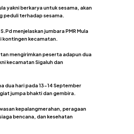
la yakni berkarya untuk sesama, akan
 peduli terhadap sesama.
i, S.Pd menjelaskan jumbara PMR Mula
ari kontingen kecamatan.
matan mengirimkan peserta adapun dua
kni kecamatan Sigaluh dan
ama dua hari pada 13-14 September
giat jumpa bhakti dan gembira.
wawasan kepalangmerahan, peragaan
siaga bencana, dan kesehatan