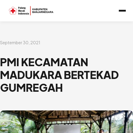
Lewati
ke
konten
September 30, 2021
PMI KECAMATAN
MADUKARA BERTEKAD
GUMREGAH