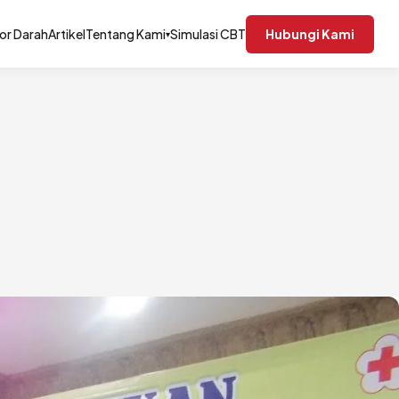
or Darah
Artikel
Tentang Kami
Simulasi CBT
Hubungi Kami
▾