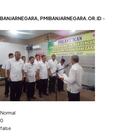
BANJAR
NEGARA
,
PMI
BANJAR
NEGARA
.
OR
.
ID
–
Normal
0
false