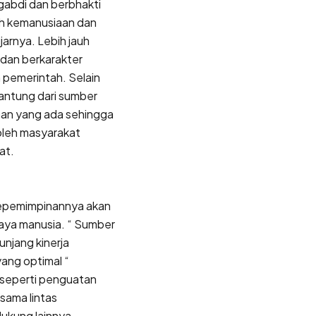
gabdi dan berbhakti
h kemanusiaan dan
jarnya. Lebih jauh
l dan berkarakter
 pemerintah. Selain
gantung dari sumber
an yang ada sehingga
i oleh masyarakat
at.
kepemimpinannya akan
aya manusia. “ Sumber
njang kinerja
yang optimal “
 seperti penguatan
sama lintas
dukung lainnya