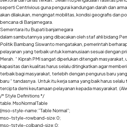
seperti Centrivious guna pengurai kandungan darah dan arm
akan dilakukan, mengingat mobilitas, kondisi geografis dan 
bencana di Banjarnegara.
Sementara itu Bupati banjarnegara
dalam sambutannya yang dibacakan oleh staf ahli bidang Pe
Politik Bambang Siswanto mengatakan, pemerintah berhar
pelayanan yang terbaik untuk kemanusiaan sesuai dengan pri
Merah. “ Kiprah PMI sangat diperlukan ditengah masyarakat, 
kapasitas dan kualitas harus selalu ditingkatkan agar membe
terbaik bagi masyarakat, terlebih dengan pengurus baru y
baru “ tandasnya. Untuk itu kerja sama yang baik harus selalu t
tercipta demi keutamaan pelayanan kepada masyarakat. (Al
/* Style Definitions */
table.MsoNormalTable
{mso-style-name:”Table Normal”;
mso-tstyle-rowband-size:0;
mso-tstyle-colband-size:0;