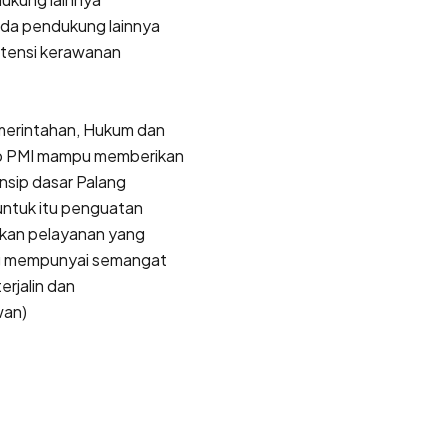
ada pendukung lainnya
potensi kerawanan
merintahan, Hukum dan
ap PMI mampu memberikan
nsip dasar Palang
untuk itu penguatan
rikan pelayanan yang
ang mempunyai semangat
erjalin dan
wan)