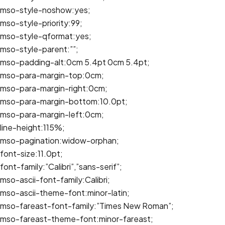
mso-style-noshow:yes;
mso-style-priority:99;
mso-style-qformat:yes;
mso-style-parent:””;
mso-padding-alt:0cm 5.4pt 0cm 5.4pt;
mso-para-margin-top:0cm;
mso-para-margin-right:0cm;
mso-para-margin-bottom:10.0pt;
mso-para-margin-left:0cm;
line-height:115%;
mso-pagination:widow-orphan;
font-size:11.0pt;
font-family:”Calibri”,”sans-serif”;
mso-ascii-font-family:Calibri;
mso-ascii-theme-font:minor-latin;
mso-fareast-font-family:”Times New Roman”;
mso-fareast-theme-font:minor-fareast;