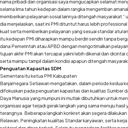
nama pribadi dan organisasi saya mengucapkan selamat men
selama lima tahun kedepan dalam rangka mengemban amana
memberikan pelayanan sosial lainnya ditengah masyarakat “ u
dia menjelaskan, saat ini PMI dituntut harus lebih professiona
kuat serta memberikan pelayanan yang sesuai standar aturan
itu kedepan PMI diharapkan mampu berdiri sendiri tanpa ber
dana Pemerintah atau APBD dengan mengotimalkan pelayan
tujuan akhir PMI akan tercapai yakni lebih dikenal dan dicinta
serta mampu tampil dalam kondisi apapun ditengah masyarak
Penguatan Kapasitas SDM
Sementara itu ketua PMI Kabupaten
Banjarnegara Setiawan mengatakan, dalam periode kedua 
difokuskan pada penguatan kapasitas dan kualitas Sumber d
Daya Manusia yang mumpuni ini mutlak dibutuhkan untuk menu
organisasi agar terjadi gerak langkah yang sama menuju hasil 
terangnya. Beberapa langkah konkret akan segera dilakukan
Relawan, Peningkatan kualitas Standar karyawan, serta kerja 
sektoral dan dinas terkait. Selain itu pengadaan fasilitas pen