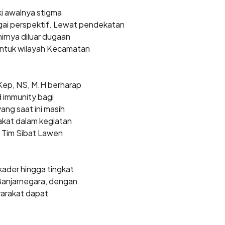
ki awalnya stigma
gai perspektif. Lewat pendekatan
irnya diluar dugaan
untuk wilayah Kecamatan
Kep, NS, M.H berharap
 immunity bagi
ng saat ini masih
akat dalam kegiatan
si Tim Sibat Lawen
ader hingga tingkat
Banjarnegara, dengan
arakat dapat