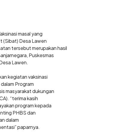
aksinasi masal yang
t (Sibat) Desa Lawen
tan tersebut merupakan hasil
Banjarnegara, Puskesmas
 Desa Lawen.
n kegiatan vaksinasi
t dalam Program
sis masyarakat dukungan
A). “terima kasih
ayakan program kepada
penting PHBS dan
tan dalam
entasi” paparnya.