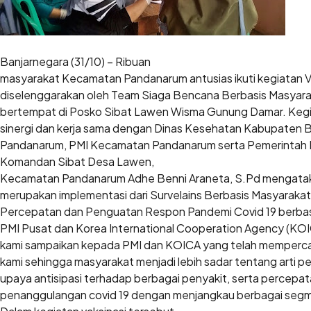
Banjarnegara (31/10) – Ribuan
masyarakat Kecamatan Pandanarum antusias ikuti kegiatan V
diselenggarakan oleh Team Siaga Bencana Berbasis Masyara
bertempat di Posko Sibat Lawen Wisma Gunung Damar. Kegia
sinergi dan kerja sama dengan Dinas Kesehatan Kabupaten 
Pandanarum, PMI Kecamatan Pandanarum serta Pemerintah
Komandan Sibat Desa Lawen,
Kecamatan Pandanarum Adhe Benni Araneta, S.Pd mengataka
merupakan implementasi dari Survelains Berbasis Masyaraka
Percepatan dan Penguatan Respon Pandemi Covid 19 berba
PMI Pusat dan Korea International Cooperation Agency (KOIC
kami sampaikan kepada PMI dan KOICA yang telah memperc
kami sehingga masyarakat menjadi lebih sadar tentang arti 
upaya antisipasi terhadap berbagai penyakit, serta percepa
penanggulangan covid 19 dengan menjangkau berbagai segm