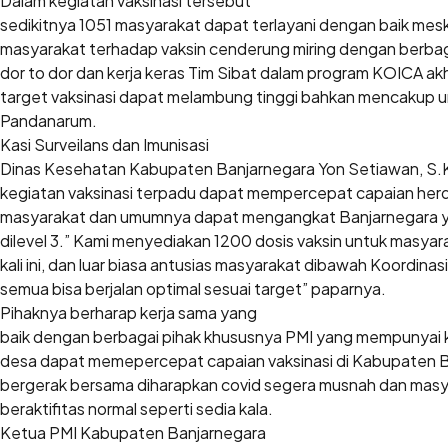
Dalam kegiatan vaksinasi tersebut
sedikitnya 1051 masyarakat dapat terlayani dengan baik mes
masyarakat terhadap vaksin cenderung miring dengan berba
dor to dor dan kerja keras Tim Sibat dalam program KOICA akh
target vaksinasi dapat melambung tinggi bahkan mencakup 
Pandanarum.
Kasi Surveilans dan Imunisasi
Dinas Kesehatan Kabupaten Banjarnegara Yon Setiawan, S.
kegiatan vaksinasi terpadu dapat mempercepat capaian herd
masyarakat dan umumnya dapat mengangkat Banjarnegara ya
dilevel 3.” Kami menyediakan 1200 dosis vaksin untuk masyar
kali ini, dan luar biasa antusias masyarakat dibawah Koordina
semua bisa berjalan optimal sesuai target” paparnya.
Pihaknya berharap kerja sama yang
baik dengan berbagai pihak khususnya PMI yang mempunyai k
desa dapat memepercepat capaian vaksinasi di Kabupaten 
bergerak bersama diharapkan covid segera musnah dan masy
beraktifitas normal seperti sedia kala.
Ketua PMI Kabupaten Banjarnegara