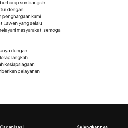
n berharap sumbangsih
ntur dengan
an penghargaan kami
t Lawen yang selalu
 melayani masyarakat, semoga
ntunya dengan
derap langkah
kah kesiapsiagaan
mberikan pelayanan
Organisasi
Selengkapnya