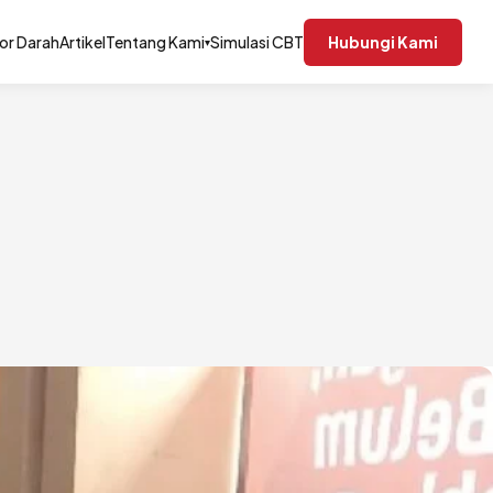
or Darah
Artikel
Tentang Kami
Simulasi CBT
Hubungi Kami
▾