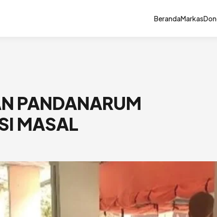
Beranda
Markas
Don
AN PANDANARUM
SI MASAL