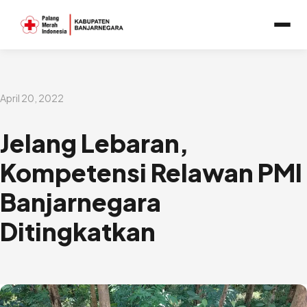
Lewati
ke
konten
April 20, 2022
Jelang Lebaran,
Kompetensi Relawan PMI
Banjarnegara
Ditingkatkan