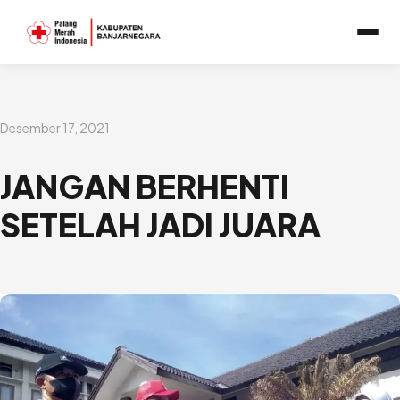
Lewati
ke
konten
Desember 17, 2021
JANGAN BERHENTI
SETELAH JADI JUARA