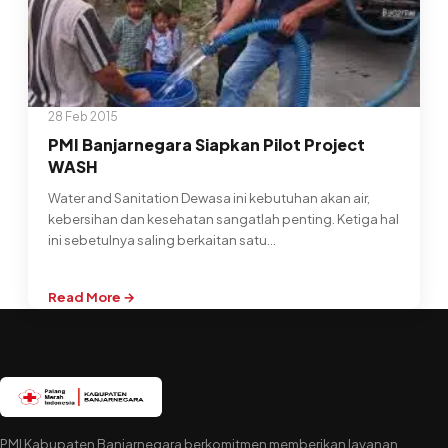
28 Feb 2015
PMI Banjarnegara Siapkan Pilot Project
WASH
Water and Sanitation Dewasa ini kebutuhan akan air,
kebersihan dan kesehatan sangatlah penting. Ketiga hal
ini sebetulnya saling berkaitan satu…
Read More →
:
PMI
Banjarnegara
Siapkan
Pilot
Project
WASH
PMI Kabupaten Banjarnegara berkomitmen memberikan layanan