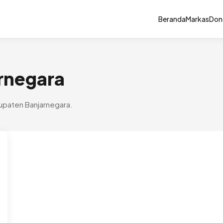
Beranda
Markas
Don
arnegara
bupaten Banjarnegara.