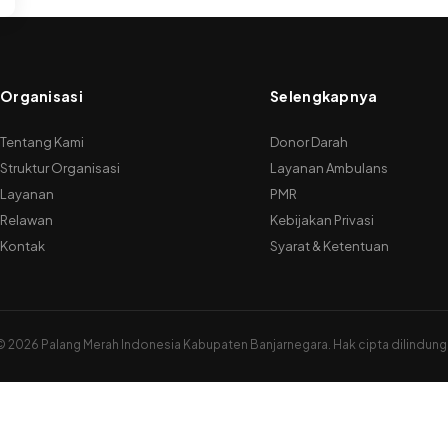
Organisasi
Selengkapnya
Tentang Kami
Donor Darah
Struktur Organisasi
Layanan Ambulans
Layanan
PMR
Relawan
Kebijakan Privasi
Kontak
Syarat & Ketentuan
©
2026 Palang Merah Indonesia Kabupaten Banjarnegara. Hak cipta dilindungi