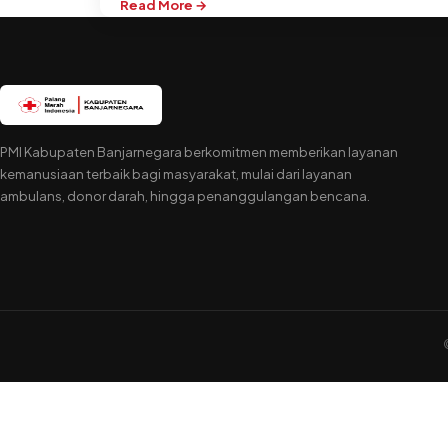
Read More →
:
PENERIMAAN
CALON
PEGAWAI
KONTRAK
PMI
KABUPATEN
PMI Kabupaten Banjarnegara berkomitmen memberikan layanan
BANJARNEGARA
kemanusiaan terbaik bagi masyarakat, mulai dari layanan
TAHUN
ambulans, donor darah, hingga penanggulangan bencana.
2024