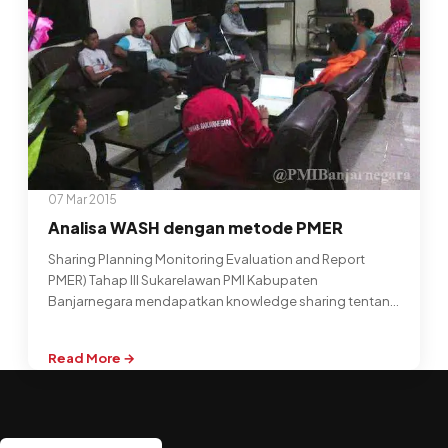
07 Mar 2015
Analisa WASH dengan metode PMER
Sharing Planning Monitoring Evaluation and Report
PMER) Tahap III Sukarelawan PMI Kabupaten
Banjarnegara mendapatkan knowledge sharing tentang
Planning Monitoring Evaluation…
Read More →
:
Analisa
WASH
dengan