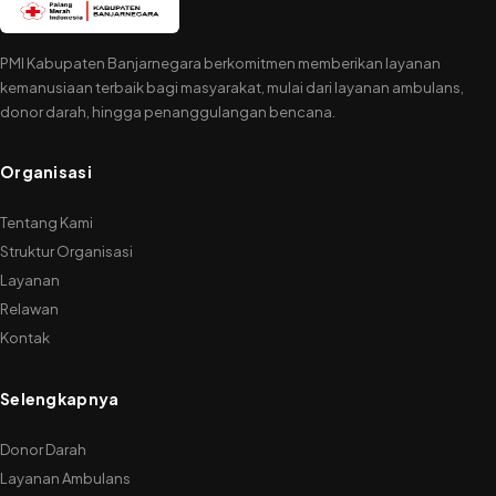
metode
PMER
PMI Kabupaten Banjarnegara berkomitmen memberikan layanan
kemanusiaan terbaik bagi masyarakat, mulai dari layanan ambulans,
donor darah, hingga penanggulangan bencana.
Organisasi
Tentang Kami
Struktur Organisasi
Layanan
Relawan
Kontak
Selengkapnya
Donor Darah
Layanan Ambulans