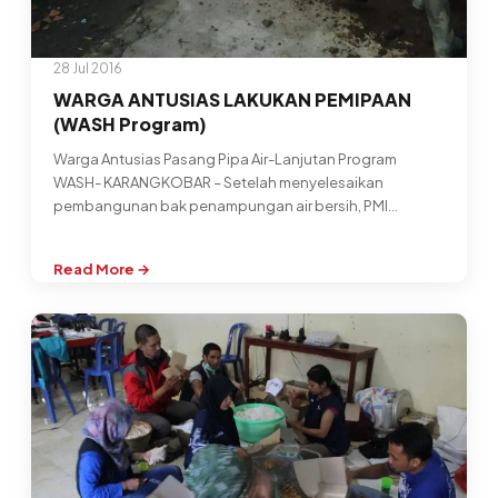
28 Jul 2016
WARGA ANTUSIAS LAKUKAN PEMIPAAN
(WASH Program)
Warga Antusias Pasang Pipa Air-Lanjutan Program
WASH- KARANGKOBAR – Setelah menyelesaikan
pembangunan bak penampungan air bersih, PMI
Banjarnegara melanjutkan program…
Read More →
:
WARGA
ANTUSIAS
LAKUKAN
PEMIPAAN
(WASH
Program)