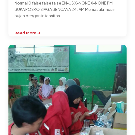
Normal 0 false false false EN-US X-NONE X-NONE PMI
BUKA POSKO SIAGA BENCANA 24 JAM Memasuki musim
hujan dengan intensitas…
Read More →
:
pos
tanpa
judul
72