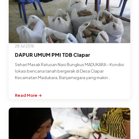
Clapar
28 Jul 2016
DAPUR UMUM PMI TDB Clapar
Sehari Masak Ratusan Nasi Bungkus MADUKARA – Kondisi
lokasi bencana tanah bergerak di Desa Clapar
Kecamatan Madukara, Banjarnegara yang makin…
Read More →
:
DAPUR
UMUM
PMI
TDB
Clapar