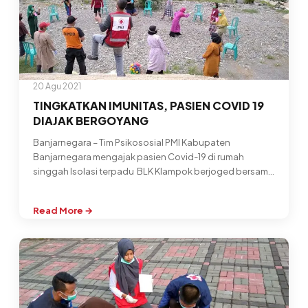
20 Agu 2021
TINGKATKAN IMUNITAS, PASIEN COVID 19
DIAJAK BERGOYANG
Banjarnegara – Tim Psikososial PMI Kabupaten
Banjarnegara mengajak pasien Covid-19 di rumah
singgah Isolasi terpadu BLK Klampok berjoged bersama
untuk…
Read More →
:
TINGKATKAN
IMUNITAS,
PASIEN
COVID
19
DIAJAK