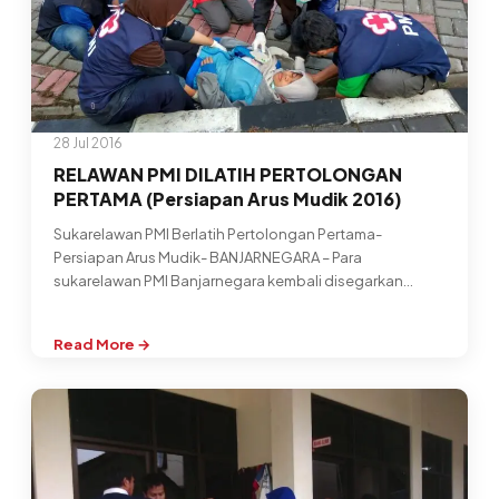
BERGOYANG
28 Jul 2016
RELAWAN PMI DILATIH PERTOLONGAN
PERTAMA (Persiapan Arus Mudik 2016)
Sukarelawan PMI Berlatih Pertolongan Pertama-
Persiapan Arus Mudik- BANJARNEGARA – Para
sukarelawan PMI Banjarnegara kembali disegarkan
ingatan dan kemampuannya mengenai pertolongan…
Read More →
:
RELAWAN
PMI
DILATIH
PERTOLONGAN
PERTAMA
(Persiapan