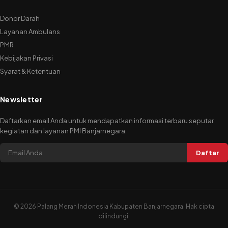
Donor Darah
Layanan Ambulans
PMR
Kebijakan Privasi
Syarat & Ketentuan
Newsletter
Daftarkan email Anda untuk mendapatkan informasi terbaru seputar
kegiatan dan layanan PMI Banjarnegara.
Daftar
©
2026 Palang Merah Indonesia Kabupaten Banjarnegara. Hak cipta
dilindungi.