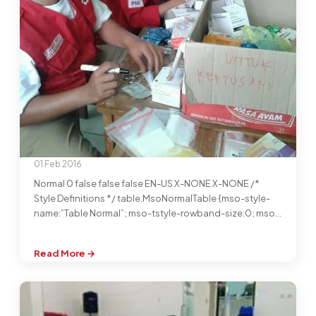
01 Feb 2016
Normal 0 false false false EN-US X-NONE X-NONE /*
Style Definitions */ table.MsoNormalTable {mso-style-
name:”Table Normal”; mso-tstyle-rowband-size:0; mso-
tstyle-colband-size:0; mso-style-noshow:yes; mso-
style-priority:99; mso-style-qformat:yes;…
Read More →
:
pos
tanpa
judul