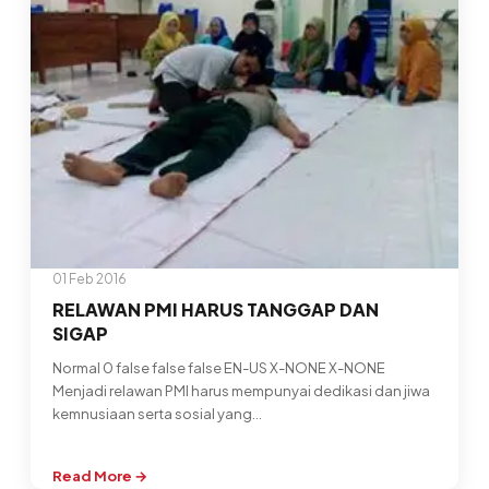
554
01 Feb 2016
RELAWAN PMI HARUS TANGGAP DAN
SIGAP
Normal 0 false false false EN-US X-NONE X-NONE
Menjadi relawan PMI harus mempunyai dedikasi dan jiwa
kemnusiaan serta sosial yang…
Read More →
: