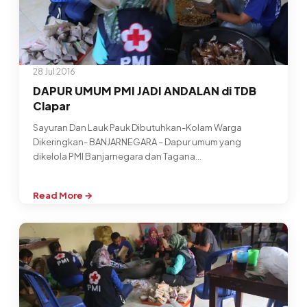
28 Jul 2016
DAPUR UMUM PMI JADI ANDALAN di TDB
Clapar
Sayuran Dan Lauk Pauk Dibutuhkan-Kolam Warga
Dikeringkan- BANJARNEGARA – Dapur umum yang
dikelola PMI Banjarnegara dan Tagana
(Dinsosnakertrans) membutuhkan suplai…
Read More →
:
DAPUR
UMUM
PMI
JADI
ANDALAN
di
TDB