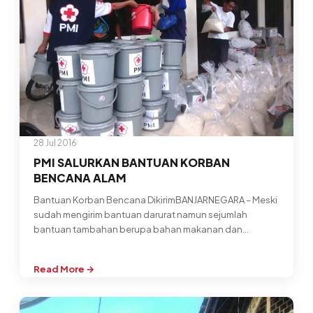
Arus
Mudik
2016)
28 Jul 2016
PMI SALURKAN BANTUAN KORBAN
BENCANA ALAM
Bantuan Korban Bencana DikirimBANJARNEGARA – Meski
sudah mengirim bantuan darurat namun sejumlah
bantuan tambahan berupa bahan makanan dan
perlengkapan rumah…
Read More →
:
PMI
SALURKAN