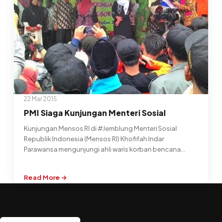
22 Mar 2015
PMI Siaga Kunjungan Menteri Sosial
Kunjungan Mensos RI di #Jemblung Menteri Sosial
Republik Indonesia (Mensos RI) Khofifah Indar
Parawansa mengunjungi ahli waris korban bencana
tanah…
Read More →
:
PMI
Siaga
Kunjungan