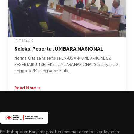
14 Mar 2016
Seleksi Peserta JUMBARA NASIONAL
Normal 0 false false false EN-US X-NONE X-NONE 52
PESERTA IKUTI SELEKSI JUMBARA NASIONAL Sebanyak 52
anggota PMR tingkatan Mula,…
Read More →
:
Seleksi
Peserta
JUMBARA
NASIONAL
PMI Kabupaten Banjarnegara berkomitmen memberikan layanan