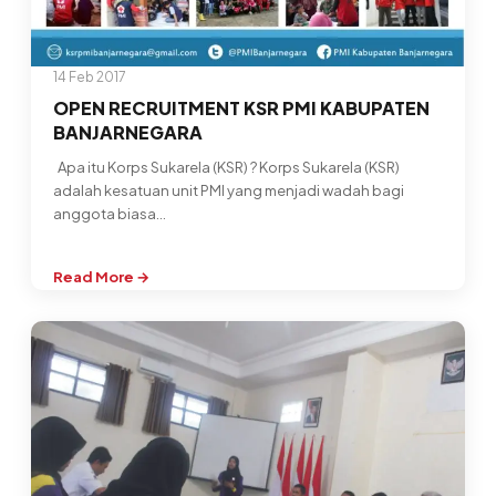
14 Feb 2017
OPEN RECRUITMENT KSR PMI KABUPATEN
BANJARNEGARA
Apa itu Korps Sukarela (KSR) ? Korps Sukarela (KSR)
adalah kesatuan unit PMI yang menjadi wadah bagi
anggota biasa…
Read More →
:
OPEN
RECRUITMENT
KSR
PMI
KABUPATEN
BANJARNEGARA