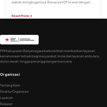
wabah di lingkugannya. Biasanya H2P ini erat dengan
DALAM
wabah influensa. Berikut…
INVITASI
PMR
Read More →
:
WIRA
Literatur
2026
H2P
PMI Kabupaten Banjarnegara berkomitmen memberikan layanan
kemanusiaan terbaik bagi masyarakat, mulai dari layanan ambulans,
donor darah, hingga penanggulangan bencana.
Organisasi
Tentang Kami
Struktur Organisasi
Layanan
Relawan