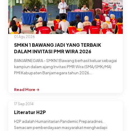
01 Agu 2026
SMKN 1 BAWANG JADI YANG TERBAIK
DALAM INVITASI PMR WIRA 2026
BANJARNEGARA – SMKN 1 Bawang berhasil keluar sebagai
kampiun dalam ajang Invitasi PMR Wira (SMA/SMK/MA)
PMI Kabupaten Banjarnegara tahun 2026…
Read More →
:
SMKN
17 Sep 2014
1
BAWANG
Literatur H2P
JADI
H2P adalah Humanitarian Pandemic Preparadnes.
YANG
Semacam pemberdayaan masyarakat menghadapi
TERBAIK