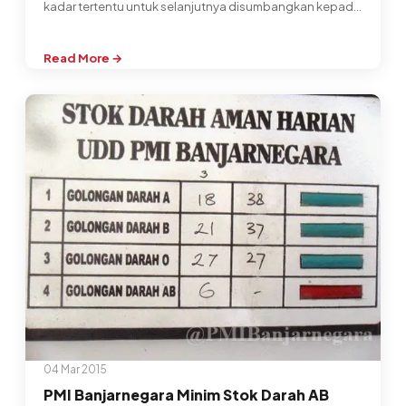
kadar tertentu untuk selanjutnya disumbangkan kepada
orang…
Read More →
:
Ketentuan
Menjadi
Pendonor
Darah
04 Mar 2015
PMI Banjarnegara Minim Stok Darah AB