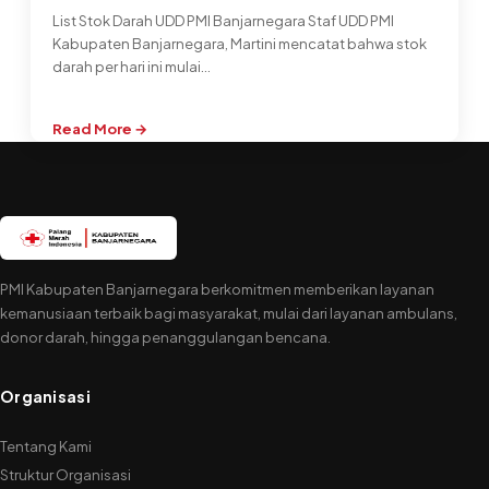
List Stok Darah UDD PMI Banjarnegara Staf UDD PMI
Kabupaten Banjarnegara, Martini mencatat bahwa stok
darah per hari ini mulai…
Read More →
:
PMI
Banjarnegara
Minim
Stok
Darah
AB
PMI Kabupaten Banjarnegara berkomitmen memberikan layanan
kemanusiaan terbaik bagi masyarakat, mulai dari layanan ambulans,
donor darah, hingga penanggulangan bencana.
Organisasi
Tentang Kami
Struktur Organisasi