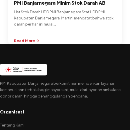
PMI Banjarnegara Minim Stok Darah AB
List Stok Darah UDD PMI Banjarnegara Staf UDD PMI
Kabupaten Banjarnegara, Martini mencatat bahwa stok
darah per hari ini mulai…
Read More →
:
PMI
Banjarnegara
Minim
Stok
Darah
AB
PMI Kabupaten Banjarnegara berkomitmen memberikan layanan
kemanusiaan terbaik bagi masyarakat, mulai dari layanan ambulans,
donor darah, hingga penanggulangan bencana.
Organisasi
Tentang Kami