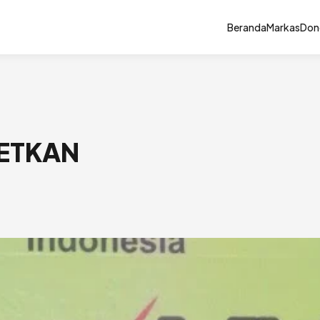
Beranda
Markas
Don
GETKAN