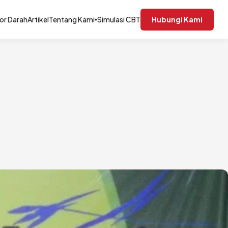
or Darah
Artikel
Tentang Kami
Simulasi CBT
Hubungi Kami
▾