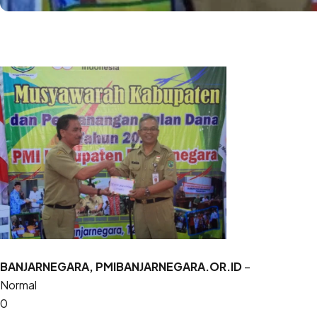
BANJAR
NEGARA
,
PMI
BANJAR
NEGARA
.
OR
.
ID
–
Normal
0