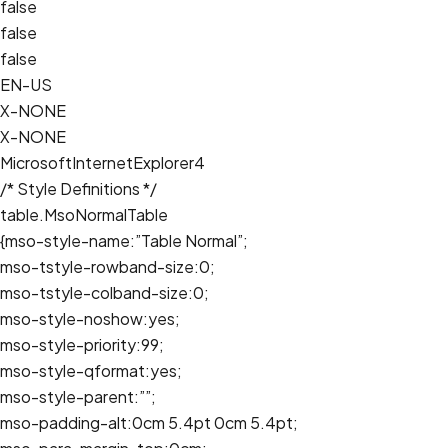
false
false
false
EN-US
X-NONE
X-NONE
MicrosoftInternetExplorer4
/* Style Definitions */
table.MsoNormalTable
{mso-style-name:”Table Normal”;
mso-tstyle-rowband-size:0;
mso-tstyle-colband-size:0;
mso-style-noshow:yes;
mso-style-priority:99;
mso-style-qformat:yes;
mso-style-parent:””;
mso-padding-alt:0cm 5.4pt 0cm 5.4pt;