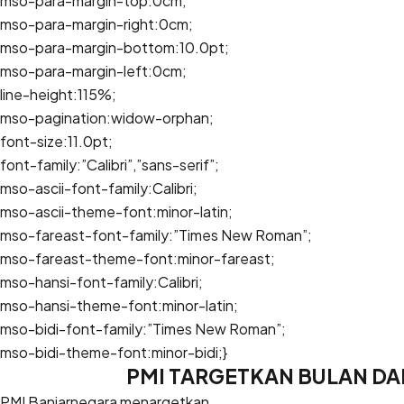
mso-para-margin-top:0cm;
mso-para-margin-right:0cm;
mso-para-margin-bottom:10.0pt;
mso-para-margin-left:0cm;
line-height:115%;
mso-pagination:widow-orphan;
font-size:11.0pt;
font-family:”Calibri”,”sans-serif”;
mso-ascii-font-family:Calibri;
mso-ascii-theme-font:minor-latin;
mso-fareast-font-family:”Times New Roman”;
mso-fareast-theme-font:minor-fareast;
mso-hansi-font-family:Calibri;
mso-hansi-theme-font:minor-latin;
mso-bidi-font-family:”Times New Roman”;
mso-bidi-theme-font:minor-bidi;}
PMI TARGETKAN BULAN D
PMI Banjarnegara menargetkan