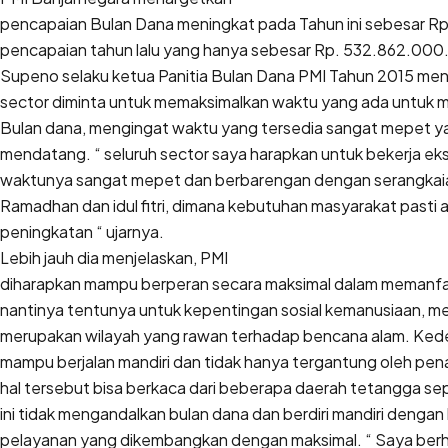
pencapaian Bulan Dana meningkat pada Tahun ini sebesar R
pencapaian tahun lalu yang hanya sebesar Rp. 532.862.000.
Supeno selaku ketua Panitia Bulan Dana PMI Tahun 2015 me
sector diminta untuk memaksimalkan waktu yang ada untuk 
Bulan dana, mengingat waktu yang tersedia sangat mepet y
mendatang. “ seluruh sector saya harapkan untuk bekerja ek
waktunya sangat mepet dan berbarengan dengan serangkaia
Ramadhan dan idul fitri, dimana kebutuhan masyarakat pasti
peningkatan “ ujarnya.
Lebih jauh dia menjelaskan, PMI
diharapkan mampu berperan secara maksimal dalam memanfaa
nantinya tentunya untuk kepentingan sosial kemanusiaan, m
merupakan wilayah yang rawan terhadap bencana alam. Ked
mampu berjalan mandiri dan tidak hanya tergantung oleh pena
hal tersebut bisa berkaca dari beberapa daerah tetangga sep
ini tidak mengandalkan bulan dana dan berdiri mandiri dengan
pelayanan yang dikembangkan dengan maksimal. “ Saya ber