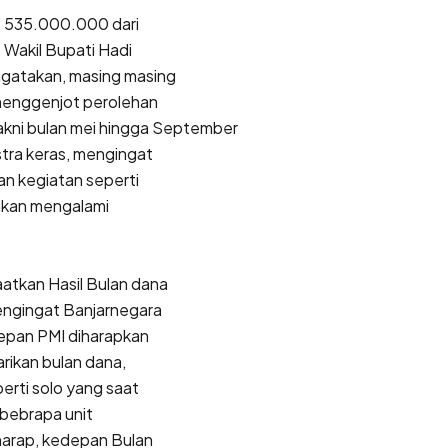
p 535.000.000 dari
 Wakil Bupati Hadi
ngatakan, masing masing
menggenjot perolehan
akni bulan mei hingga September
stra keras, mengingat
n kegiatan seperti
 akan mengalami
tkan Hasil Bulan dana
engingat Banjarnegara
epan PMI diharapkan
rikan bulan dana,
erti solo yang saat
 bebrapa unit
harap, kedepan Bulan