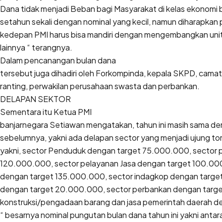
Dana tidak menjadi Beban bagi Masyarakat di kelas ekonomi
setahun sekali dengan nominal yang kecil, namun diharapkan
kedepan PMI harus bisa mandiri dengan mengembangkan unit
lainnya “ terangnya.
Dalam pencanangan bulan dana
tersebut juga dihadiri oleh Forkompinda, kepala SKPD, camat
ranting, perwakilan perusahaan swasta dan perbankan.
DELAPAN SEKTOR
Sementara itu Ketua PMI
banjarnegara Setiawan mengatakan, tahun ini masih sama d
sebelumnya, yakni ada delapan sector yang menjadi ujung t
yakni, sector Penduduk dengan target 75.000.000, sector p
120.000.000, sector pelayanan Jasa dengan target 100.00
dengan target 135.000.000, sector indagkop dengan targe
dengan target 20.000.000, sector perbankan dengan targe
konstruksi/pengadaan barang dan jasa pemerintah daerah 
“ besarnya nominal pungutan bulan dana tahun ini yakni antar