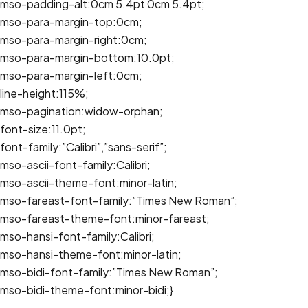
mso-padding-alt:0cm 5.4pt 0cm 5.4pt;
mso-para-margin-top:0cm;
mso-para-margin-right:0cm;
mso-para-margin-bottom:10.0pt;
mso-para-margin-left:0cm;
line-height:115%;
mso-pagination:widow-orphan;
font-size:11.0pt;
font-family:”Calibri”,”sans-serif”;
mso-ascii-font-family:Calibri;
mso-ascii-theme-font:minor-latin;
mso-fareast-font-family:”Times New Roman”;
mso-fareast-theme-font:minor-fareast;
mso-hansi-font-family:Calibri;
mso-hansi-theme-font:minor-latin;
mso-bidi-font-family:”Times New Roman”;
mso-bidi-theme-font:minor-bidi;}