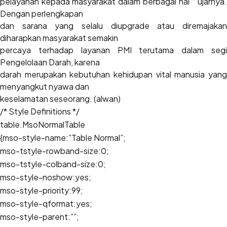
pelayanan kepada masyarakat dalam berbagai hal “ ujarnya.
Dengan perlengkapan
dan sarana yang selalu diupgrade atau diremajakan
diharapkan masyarakat semakin
percaya terhadap layanan PMI terutama dalam segi
Pengelolaan Darah, karena
darah merupakan kebutuhan kehidupan vital manusia yang
menyangkut nyawa dan
keselamatan seseorang. (alwan)
/* Style Definitions */
table.MsoNormalTable
{mso-style-name:”Table Normal”;
mso-tstyle-rowband-size:0;
mso-tstyle-colband-size:0;
mso-style-noshow:yes;
mso-style-priority:99;
mso-style-qformat:yes;
mso-style-parent:””;