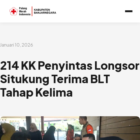
Lewati
ke
konten
Januari 10, 2026
214 KK Penyintas Longsor
Situkung Terima BLT
Tahap Kelima